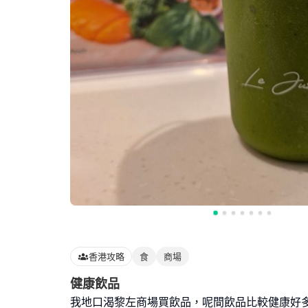
香港攻略
食
商場
健康飲品
我地口渴黎左商場買飲品，呢間飲品比較健康好