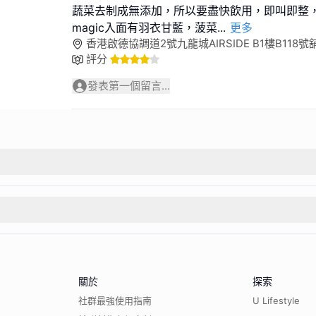
蔬菜去制成無添加，所以要盡快飲用，即叫即整，我
magic入面有羽衣甘藍，菠菜
...
更多
香港啟德協調道2號九龍城AIRSIDE B1樓B118號
評分
發表第一個留言...
關於
探索
社群最強使用指南
U Lifestyle