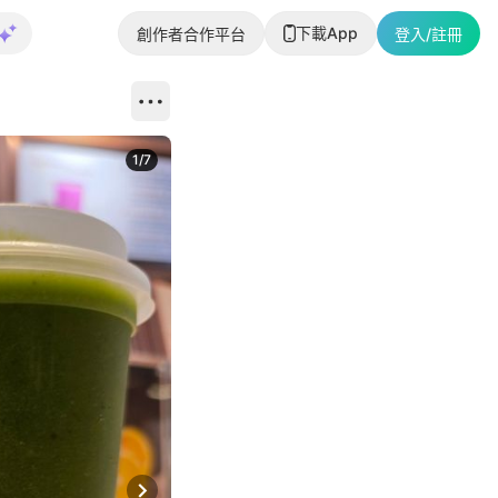
下載App
創作者合作平台
登入/註冊
1
/
7