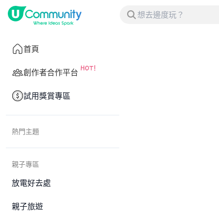
首頁
創作者合作平台
試用獎賞專區
熱門主題
親子專區
放電好去處
親子旅遊