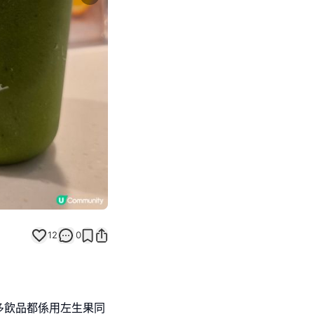
Next slide
12
0
多飲品都係用左生果同