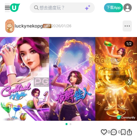
下載App
luckynekopg
2026/01/26
1
/
2
Next
0
0