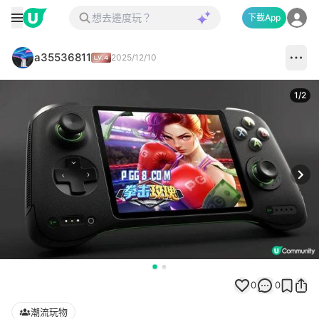
下載App
a35536811
2025/12/10
1
/
2
Next
0
0
潮流玩物