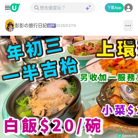
下載App
彭彭の旅行日記
2026/02/19
1
/
2
Next