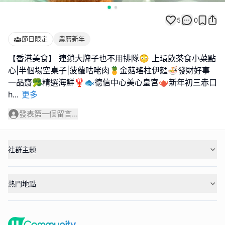
5
0
節日限定
農曆新年
【香港美食】 連鎖大牌子也不用排隊😳 上環飲茶食小菜點
心|半個場空桌子|菠蘿咕咾肉🍍金菇瑤柱伊麵🍜發財好事
一品齋🥦精選海鮮🦞🐟德信中心美心皇宮🫖新年初三赤口
h
...
更多
發表第一個留言...
社群主題
熱門地點