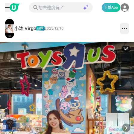
下載App
小沐 Virgo
2025/12/10
1
/
6
Next