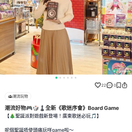
22
0
潮流玩物
潮流好物🎮🎲♟️全新《歌迷序會》Board Game
【🎄聖誕派對遊戲新登場！廣東歌迷必玩🎵】
呢個聖誕唔使頭痛玩咩game啦～