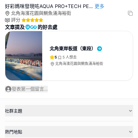
好彩媽咪發現咗AQUA PRO+TECH PE
...
更多
北角海濱花園與鰂魚涌海裕街
評分
文章提及
的好去處
北角東岸板道（東段）
5
5
人想去
北角海濱花園與鰂魚涌海裕街
發表第一個留言...
社群主題
熱門地點