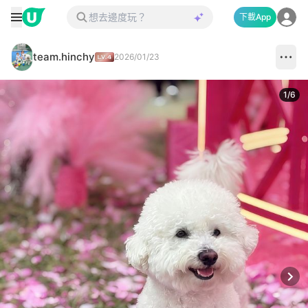
下載App
team.hinchy
2026/01/23
1
/
6
Next