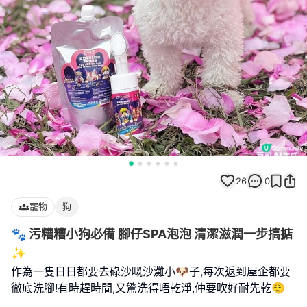
26
0
寵物
狗
🐾 污糟糟小狗必備 腳仔SPA泡泡 清潔滋潤一步搞掂
✨
作為一隻日日都要去碌沙嘅沙灘小🐶子,每次返到屋企都要
徹底洗腳!有時趕時間,又驚洗得唔乾淨,仲要吹好耐先乾😮‍💨