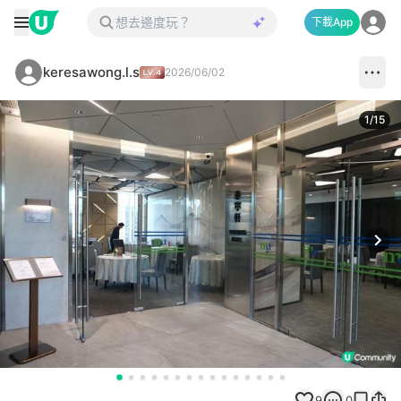
下載App
keresawong.l.s
2026/06/02
1
/
15
Next
9
0