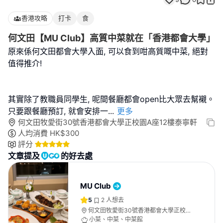
香港攻略
打卡
食
何文田【MU Club】高質中菜就在「香港都會大學」
原來係何文田都會大學入面, 可以食到咁高質嘅中菜, 絕對
值得推介!
其實除了教職員同學生, 呢間餐廳都會open比大眾去幫襯。
只要跟餐廳預訂, 就會安排一
...
更多
何文田牧愛街30號香港都會大學正校園A座12樓泰寧軒
人均消費
HK$
300
評分
文章提及
的好去處
MU Club
5
2
人想去
何文田牧愛街30號香港都會大學正校園
A座12樓泰寧軒
小菜、中菜、中菜館