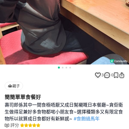
3
0
親子
簡簡單單食餐好
壽司郎係其中一間食極唔厭又成日幫襯嘅日本餐廳~貪佢衛
生做得足兼好多食物都啱小朋友食~選擇種類多又有限定食
物所以就算成日食都好有新鮮感~
#食飽過馬年
評分