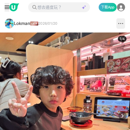
下載App
Lokman
2026/01/20
1
/
4
Next