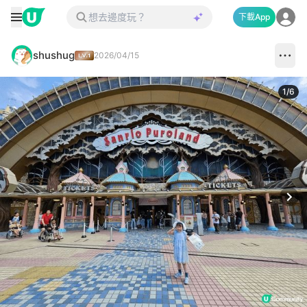
下載App
shushug
2026/04/15
1
/
6
Next