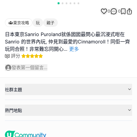
0
0
東京攻略
玩
親子
日本東京Sanrio Puroland就係囡囡最問心最沉浸式咁在
Sanrio 的世界內玩, 仲見到最愛的Cinnamoroll！同佢一齊
玩同合照！非常難忘同開心
...
更多
評分
發表第一個留言...
社群主題
熱門地點