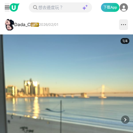
下載App
Dada_C
2026/02/01
1
/
4
Next