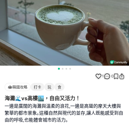
1
0
韓國攻略
打卡
玩
食
海灘🌊vs高樓🏙️，自由又活力！
一邊是廣闊的海灘與溫柔的浪花,一邊是高聳的摩天大樓與
繁華的都市景象｡這種自然與現代的並存,讓人既能感受到自
由的呼吸,也能體會城市的活力｡