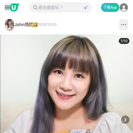
下載App
John媽
2025/10/10
1
/
10
Next