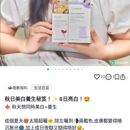
20
1
著數報料
生活百貨
秋日美白養生秘笈！✨ 8日亮白！🤩
🍁 秋天想同時美白+養生
成個夏天🥵太陽超曬🌞,除左曬到🌗兩截色,皮膚都變得暗
沉無光🌚,加上成日夜瞓又瞓得唔好😅｡