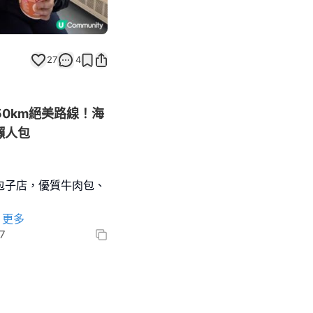
27
4
50km絕美路線！海
懶人包
包子店，優質牛肉包、
更多
7