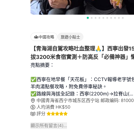
中國攻略
旅遊小貼士
【青海湖自駕攻略吐血整理🙏】西寧出發1
拔3200米食宿實測＋防高反「必備神器」
亮點摘要：
✅西寧在地早餐「天花板」：CCTV報導老字號
羊肉湯點餐攻略，附免費停車秘訣。
✅路線與海拔全記錄：西寧(2200m)→拉脊山(
...
中國青海省西宁市城东区西宁站 邮政编码: 81000
人均消費
HK$
50
評分
顯示所有留言(
4
)...