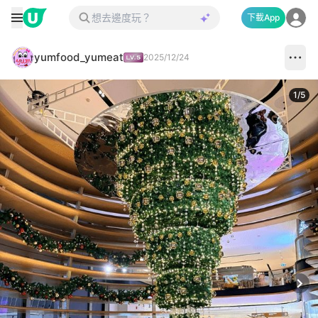
下載App
yumfood_yumeat
2025/12/24
1
/
5
Next