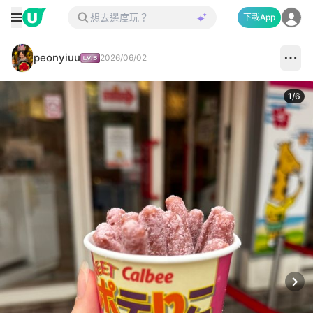
下載App
peonyiuu
2026/06/02
1
/
6
Next