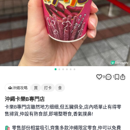
9
1
沖繩攻略
買
打卡
食
沖繩卡樂B專門店
卡樂B專門店雖然地方细细,但五臟俱全,店內唔單止有得零
售掃貨,仲設有熟食部,即場整嘢食,香氣撲鼻!
🛍️ 零售部份相當吸引,齊集多款沖繩限定零食,仲可以免費