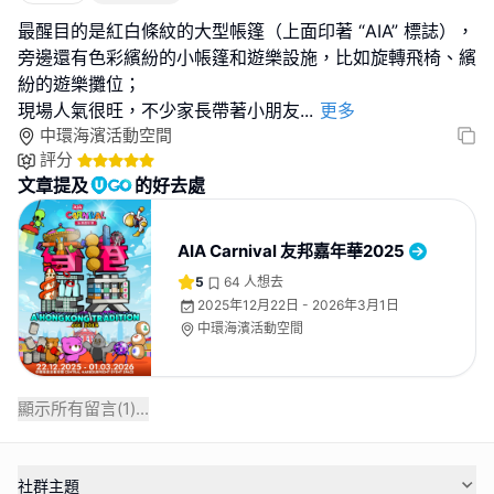
最醒目的是紅白條紋的大型帳篷（上面印著 “AIA” 標誌），
旁邊還有色彩繽紛的小帳篷和遊樂設施，比如旋轉飛椅、繽
紛的遊樂攤位；
現場人氣很旺，不少家長帶著小朋友
...
更多
中環海濱活動空間
評分
文章提及
的好去處
AIA Carnival 友邦嘉年華2025
5
64
人想去
2025年12月22日 - 2026年3月1日
中環海濱活動空間
顯示所有留言(
1
)...
社群主題