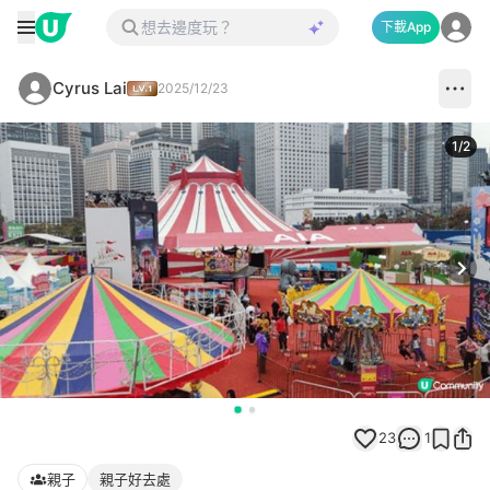
下載App
Cyrus Lai
2025/12/23
1
/
2
Next
23
1
親子
親子好去處