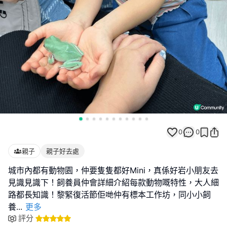
0
0
親子
親子好去處
城市內都有動物園，仲要隻隻都好Mini，真係好岩小朋友去
見識見識下！飼養員仲會詳細介紹每款動物嘅特性，大人細
路都長知識！黎緊復活節佢哋仲有標本工作坊，同小小飼
養
...
更多
評分