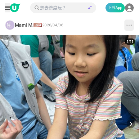
下載App
Mami M.
2026/04/06
1
/
11
Next