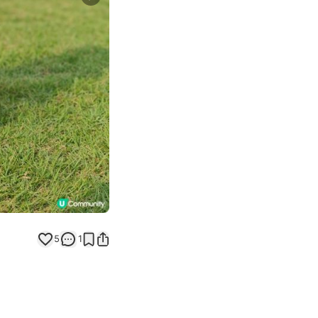
Next slide
5
1