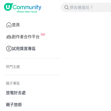
首頁
創作者合作平台
試用獎賞專區
熱門主題
親子專區
放電好去處
親子旅遊