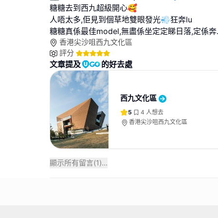
糖糖去到西九超級開心🥰
人唔太多,佢見到個草地雙眼發光💨狂奔lu
糖糖真係最佳model,無盡係坐定定睇日落,定係奔
香港尖沙咀西九文化區
評分
文章提及
的好去處
西九文化區
5
4
人想去
香港尖沙咀西九文化區
顯示所有留言(
1
)...