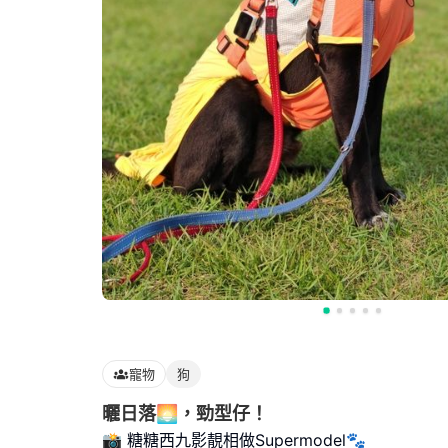
寵物
狗
曬日落🌅，勁型仔！
📸 糖糖西九影靚相做Supermodel🐾