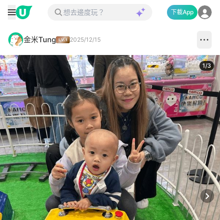
下載App
金米Tung
2025/12/15
1
/
3
Next