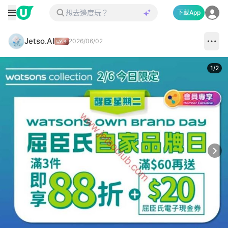
下載App
Jetso.AI
2026/06/02
1
/
2
Next