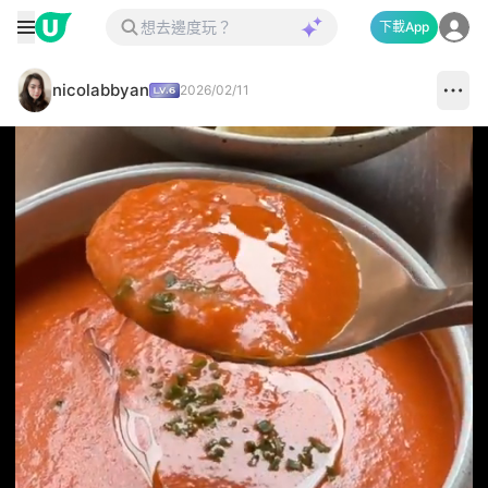
下載App
nicolabbyan
2026/02/11