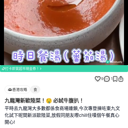
Loaded
:
Unmute
100.00%
打卡即賞超市現金券！
9
1
香港攻略
食
九龍灣新歐陸菜！🤤 必試牛腹扒！
平時去九龍灣大多數都係食商場連鎖,今次專登揀咗東九文
化試下呢間新派歐陸菜,放假同朋友嚟chill住嘆個午餐真心
開心!