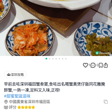
1
0
深圳攻略
早前去咗深圳福田蟹叁寶,食咗出名嘅蟹黃煲仔飯同花雕腌
#甜蜜聖誕滋味
中國廣東省深圳市福田區
評分