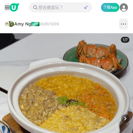
下載App
Amy Ng
2025/12/09
1
/
7
Next