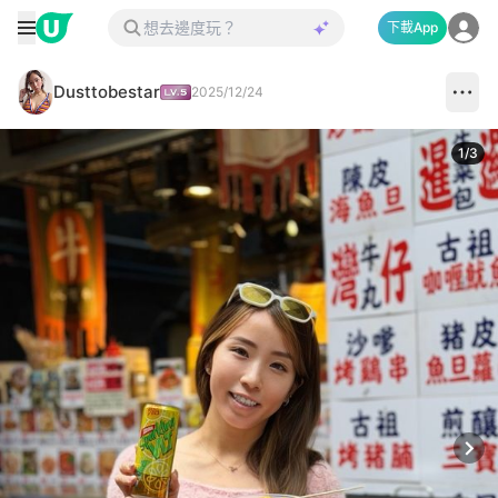
下載App
Dusttobestar
2025/12/24
1
/
3
Next