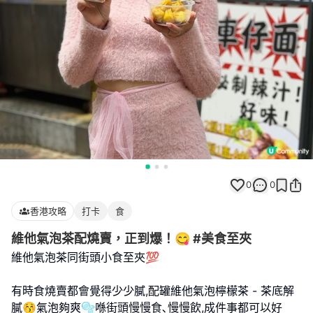
0
0
香港攻略
打卡
食
維他氣泡茶配燒賣，正到爆！😋 #美食至夾
維他氣泡茶同街頭小食至夾💯
有時食燒賣都會覺得少少膩,配罐維他氣泡檸檬茶 - 茶底解
膩😚氣泡夠爽🫧喺街頭慢慢食､慢慢飲,成件事都可以好