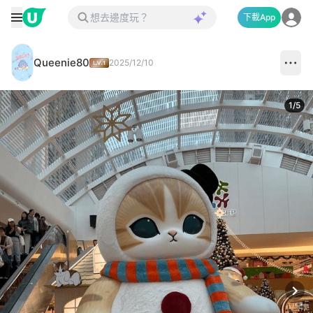
下載App
Queenie80
2025/12/10
1
/
5
Next