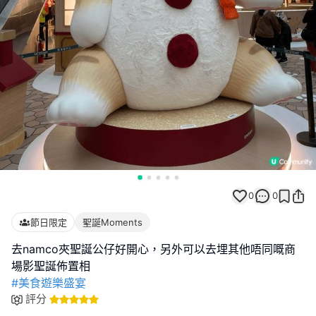
0
0
節日限定
聖誕Moments
去namco夾聖誕公仔好開心，另外可以去埋其他唔同嘅商
#美食遊樂盛宴
評分