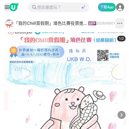
下載App
「我的Chill賞假期」填色比賽投票進行中✅
2026/06/01
1
/
2
Next