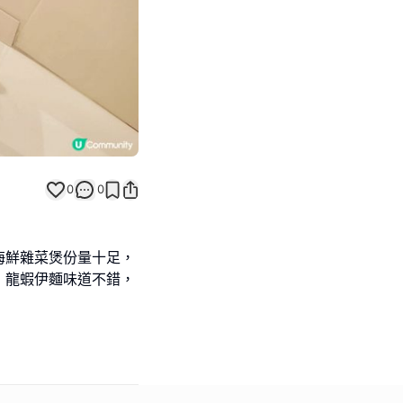
0
0
海鮮雜菜煲份量十足，
，龍蝦伊麵味道不錯，