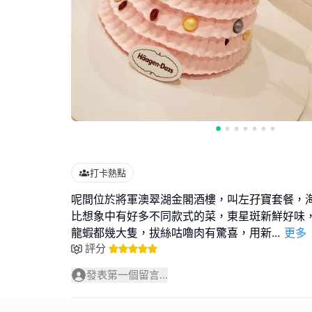
打卡熱點
呢間位於將軍澳翠湖金閣酒樓，叫左孖寶套餐，
比想象中有好多不同款式的菜，東星斑新鮮好味
龍蝦都幾大隻，拔絲咕嚕肉有驚喜，用新
...
更多
評分
發表第一個留言...