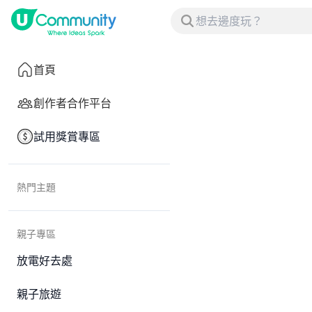
首頁
創作者合作平台
試用獎賞專區
熱門主題
親子專區
放電好去處
親子旅遊