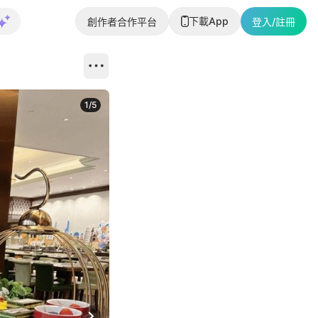
下載App
創作者合作平台
登入/註冊
1
/
5