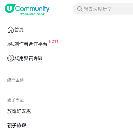
首頁
創作者合作平台
試用獎賞專區
熱門主題
親子專區
放電好去處
親子旅遊