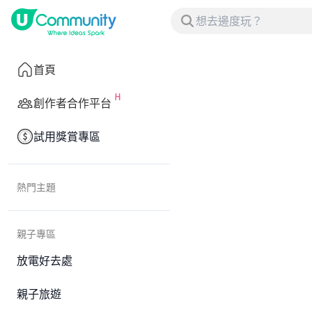
首頁
創作者合作平台
試用獎賞專區
熱門主題
親子專區
放電好去處
親子旅遊