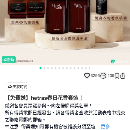
活動
3296
239
美妝時尚
【免費送】hetras春日花香套裝！
感謝各會員踴躍參與～向左掃睇得獎名單！
所有得獎電郵已經發出，請各得獎者查收於活動表格中提交
之聯絡電郵的郵箱。
**注意: 得獎通知電郵有機會被錯誤分類至垃
...
更多