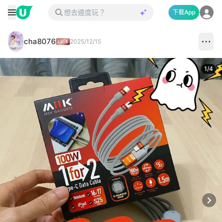
下載App
cha8076
2025/12/15
1
/
4
Next