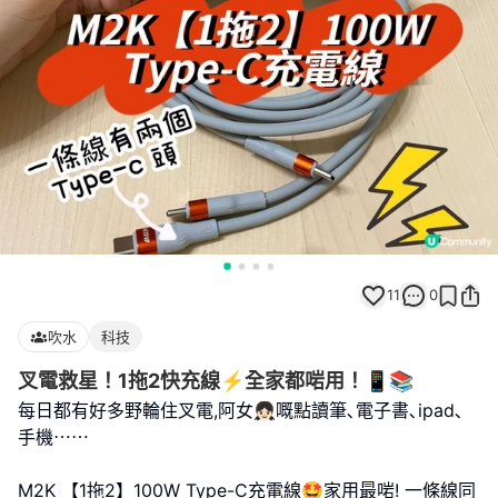
11
0
吹水
科技
叉電救星！1拖2快充線⚡️全家都啱用！📱📚
每日都有好多野輪住叉電,阿女👧🏻嘅點讀筆､電子書､ipad､
手機⋯⋯
M2K 【1拖2】100W Type-C充電線🤩家用最啱! 一條線同