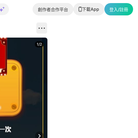
下載App
創作者合作平台
登入/註冊
1
/
2
即睇更多社