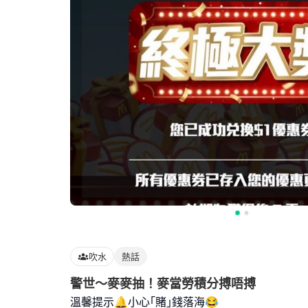
吹水
熱話
警世～麥麥抽！麥當勞積分搏唔搏
溫馨提示🔔小心｢賭｣錢落海😂