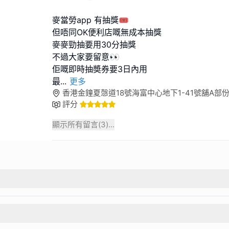
麥當勞app 有抽獎🎟️
但唔同OK便利店嘅無成本抽獎
麥麥勁抽要用30分抽獎
不過大家要留意👀
佢嘅即時抽奬券要3日內用
最
...
更多
香港金鐘夏愨道18號海富中心地下1-41號舖A部
評分
顯示所有留言(
3
)...