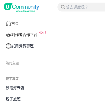
首頁
創作者合作平台
試用獎賞專區
熱門主題
親子專區
放電好去處
親子旅遊