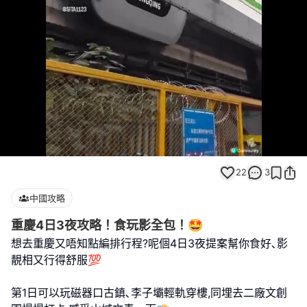
Loaded
:
Unmute
100.00%
22
3
中國攻略
重慶4日3夜攻略！食玩影全包！🤩
想去重慶又唔知點編排行程?呢個4日3夜提案幫你食好､影
靚相又行得舒服💯
第1日可以玩磁器口古鎮､李子壩輕軌穿樓,同埋去二廠文創