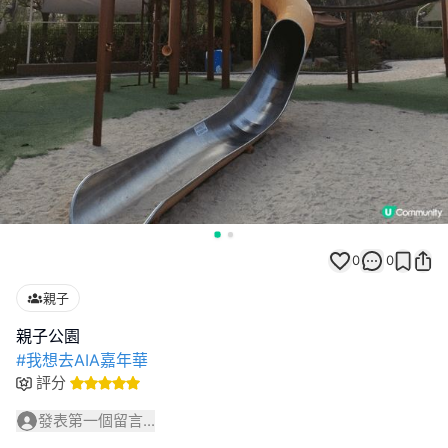
0
0
親子
#我想去AIA嘉年華
評分
發表第一個留言...