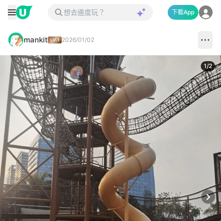
下載App
mankit
2026/01/02
1
/
2
Next