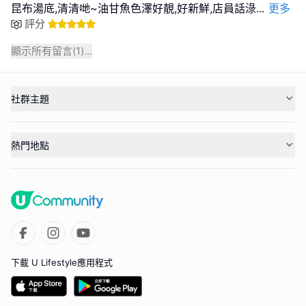
昆布湯底,清清哋~油甘魚色澤好靚,好新鮮,店員話淥
...
更多
評分
顯示所有留言(
1
)...
社群主題
熱門地點
下載 U Lifestyle應用程式