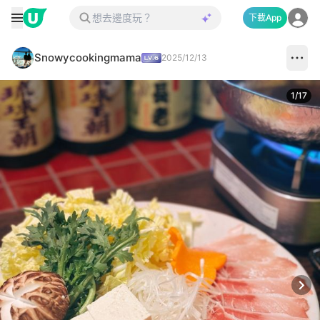
下載App
Snowycookingmama
2025/12/13
1
/
17
Next