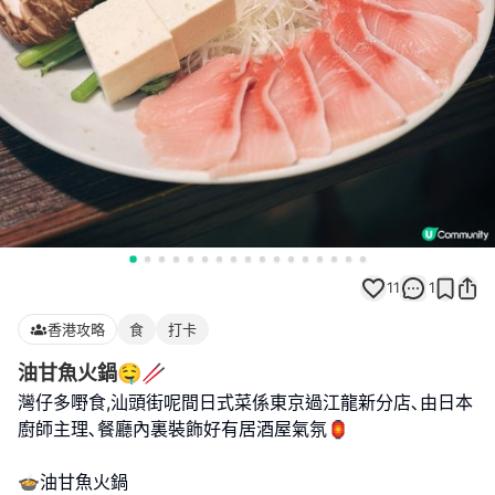
11
1
香港攻略
食
打卡
油甘魚火鍋🤤🥢
灣仔多嘢食,汕頭街呢間日式菜係東京過江龍新分店､由日本
廚師主理､餐廳內裏裝飾好有居酒屋氣氛🏮
🍲油甘魚火鍋