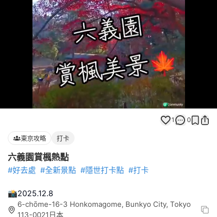
Loaded
:
Unmute
100.00%
1
0
東京攻略
打卡
六義園賞楓熱點
#好去處
#全新景點
#隱世打卡點
#打卡
📸2025.12.8
6-chōme-16-3 Honkomagome, Bunkyo City, Tokyo
113-0021日本