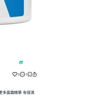
0
0
更多面霜精華 有保濕