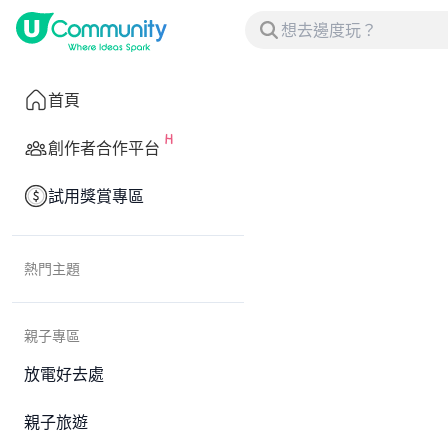
首頁
創作者合作平台
試用獎賞專區
熱門主題
親子專區
放電好去處
親子旅遊