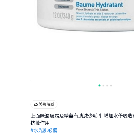
美妝時尚
上面嘅潤膚霜及精華有助減少毛孔 增加水份吸收
#水光肌必備