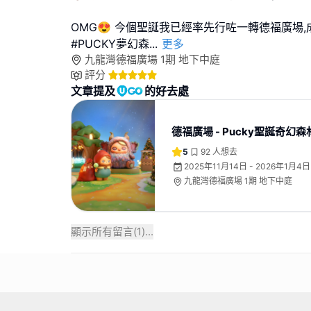
OMG😍 今個聖誕我已經率先行咗一轉德福廣場
#PUCKY夢幻森
...
更多
九龍灣德福廣場 1期 地下中庭
評分
文章提及
的好去處
德福廣場 - Pucky聖誕奇幻森
5
92
人想去
2025年11月14日 - 2026年1月4日
九龍灣德福廣場 1期 地下中庭
顯示所有留言(
1
)...