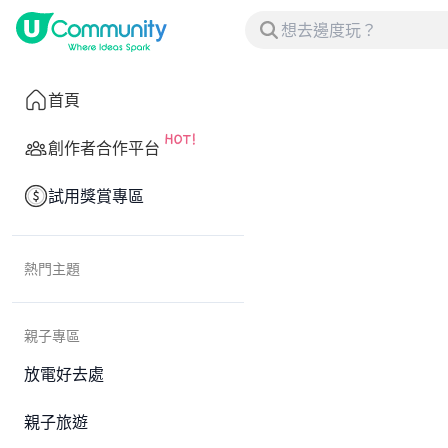
首頁
創作者合作平台
試用獎賞專區
熱門主題
親子專區
放電好去處
親子旅遊