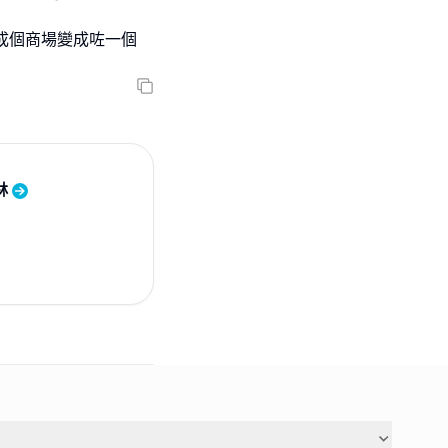
,成個商場變成咗一個
林