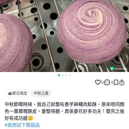
0
0
節日限定
中秋之最
中秋節嘅時候，我自己就整咗香芋麻糬肉鬆酥，原來唔同顏
色一層層嘅酥皮，要整得靚，真係要花好多功夫！整完之後
#我想試下整甜品