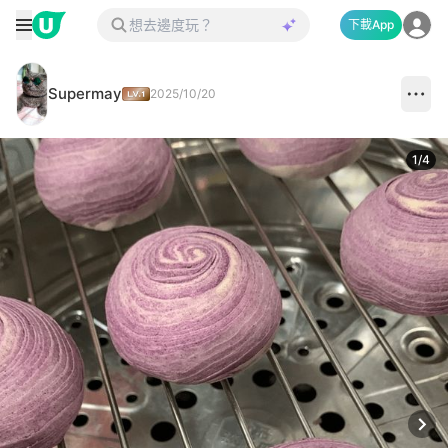
下載App
Supermay
2025/10/20
1
/
4
Next