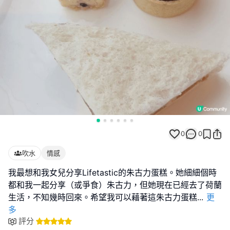
0
0
吹水
情感
我最想和我女兒分享Lifetastic的朱古力蛋糕。她細細個時
都和我一起分享（或爭食）朱古力，但她現在已經去了荷蘭
生活，不知幾時回來。希望我可以藉著這朱古力蛋糕
...
更
多
評分