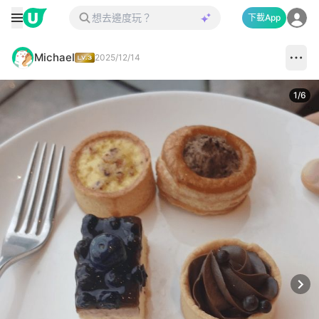
下載App
Michael
2025/12/14
1
/
6
Next