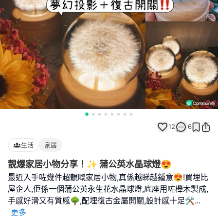
12
6
生活
家居
靚爆家居小物分享！✨ 蒲公英水晶球燈😍
最近入手咗幾件超靚嘅家居小物,真係越睇越鍾意😍!買埋比
屋企人,佢係一個蒲公英永生花水晶球燈,底座用咗櫸木製成,
手感好滑又有質感🌳,配埋復古金屬開關,設計感十足🛠
...
更多