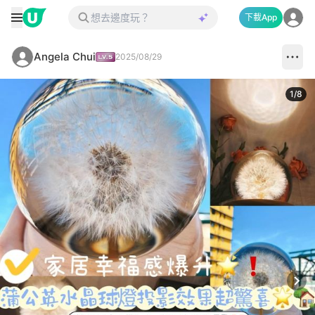
下載App
Angela Chui
2025/08/29
1
/
8
Next