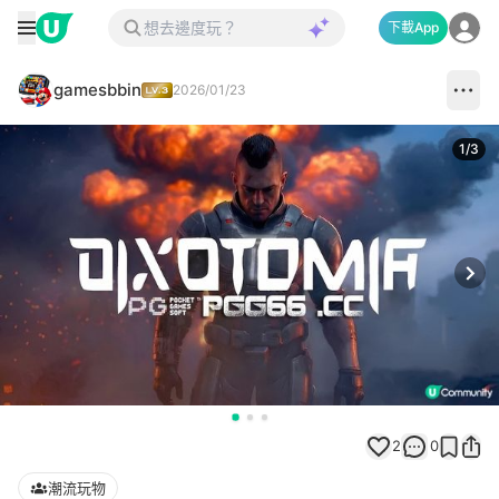
下載App
gamesbbin
2026/01/23
1
/
3
Next
2
0
潮流玩物