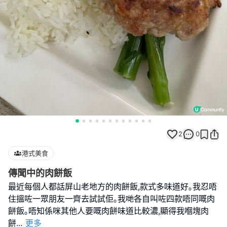
2
0
港式美食
傳聞中的肉餅飯
最近每個人都話屏山老地方的肉餅飯,款式多味道好｡我忍唔
住搵咗一眾朋友一齊去試試佢｡我哋各自叫咗四款唔同嘅肉
餅飯｡唔知係咪其他人要嘅肉餅味道比較濃,顯得我嗰塊肉
餅
...
更多