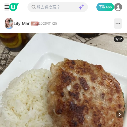
下載App
Lily Man
2026/01/25
1
/
12
Next