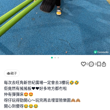
0
0
親子
每次去旺角新世紀廣場一定會去3樓玩🤣🤣
佢竟然有搖搖板❤️❤️好多地方都冇啦
仲有彈彈床🤩🤩
呀仔玩得勁開心～玩完再去埋冒險樂園🙈🙈
開心到傻呀😂😂😂