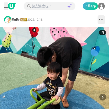
下載App
EnEn
2025/12/18
1
/
3
Next