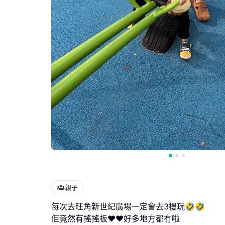
親子
每次去旺角新世紀廣場一定會去3樓玩🤣🤣
佢竟然有搖搖板❤️❤️好多地方都冇啦