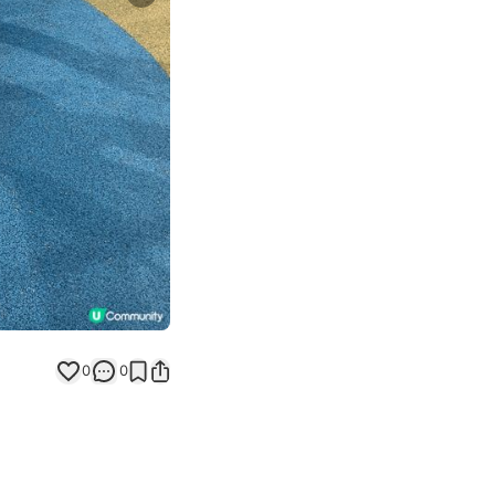
Next slide
0
0