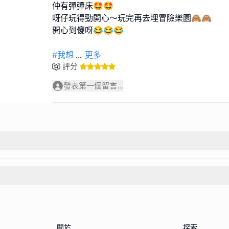
仲有彈彈床🤩🤩
呀仔玩得勁開心～玩完再去埋冒險樂園🙈🙈
開心到傻呀😂😂😂
#我想
...
更多
評分
發表第一個留言...
關於
探索