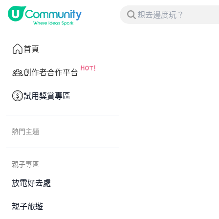
首頁
創作者合作平台
試用獎賞專區
熱門主題
親子專區
放電好去處
親子旅遊