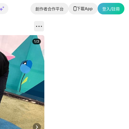
下載App
創作者合作平台
登入/註冊
1
/
3