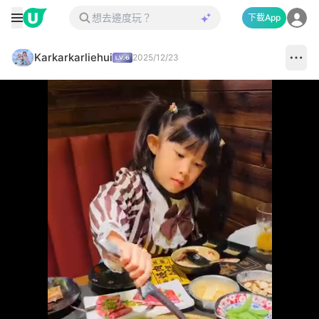
下載App
Karkarkarliehui
2025/12/23