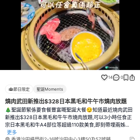
Loaded
:
Unmute
100.00%
14
0
節日限定
聖誕Moments
燒肉武田新推出$328日本黑毛和牛午市燒肉放題
🎄聖誕節緊係要食餐豐富嘅聖誕大餐😏知道最近燒肉武田
新推出$328日本黑毛和牛午市燒肉放題,可以3小時任食正
宗日本黑毛和牛A4部位等超過110款美食,即刻帶埋兩姊
...
更多
香港沙田橫壆街2-16號沙田中心3樓50及57號舖