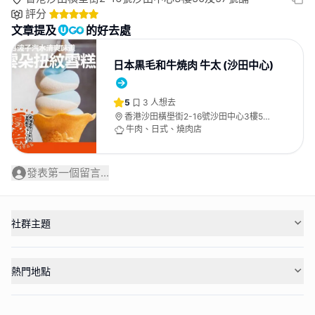
評分
文章提及
的好去處
日本黒毛和牛焼肉 牛太 (沙田中心)
5
3
人想去
香港沙田橫壆街2-16號沙田中心3樓50
及57號舖
牛肉、日式、燒肉店
發表第一個留言...
社群主題
熱門地點