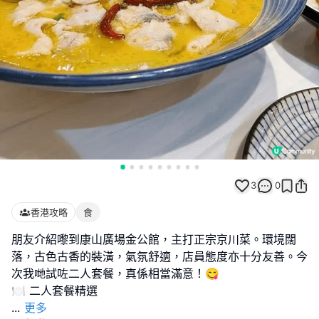
3
0
香港攻略
食
朋友介紹嚟到康山廣場金公館，主打正宗京川菜。環境闊
落，古色古香的裝潢，氣氛舒適，店員態度亦十分友善。今
次我哋試咗二人套餐，真係相當滿意！😋
...
更多