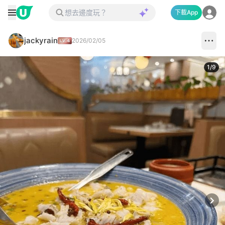
下載App
jackyrain
2026/02/05
1
/
9
Next