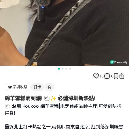
18
0
深圳攻略
打卡
食
綿羊雪糕萌到爆! 🐑✨ 必儲深圳新熱點!
🐑 深圳 Koukoo 綿羊雪糕|米芝蓮甜品師主理|可愛到唔捨
得食!
最近北上打卡熱點之一,就係呢間來自北京､紅到落深圳嘅雪