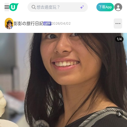
下載App
彭彭の旅行日記
2026/04/02
1
/
4
Next