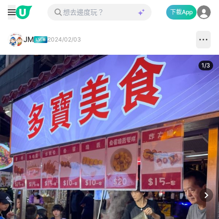
下載App
JM
2024/02/03
1
/
3
Next