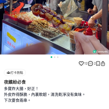
12
2
打卡熱點
夜繽紛必食
多寶炸大腸，好正！
外皮炸得酥脆，內裏軟韌，清洗乾淨沒有臭味。
下次要食兩串。