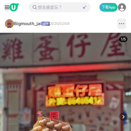
下載App
Bigmouth_jai
2025/02/09
1
/
5
Next