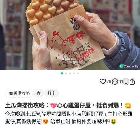
78
11
香港攻略
食
打卡
土瓜灣掃街攻略：💖心心雞蛋仔屋，抵食到爆！😋
今次嚟到土瓜灣,發現咗間隱世小店｢雞蛋仔屋｣,主打心形雞
蛋仔,真係勁得意!😍 唔單止咁,價錢仲要超!級!平!🤑