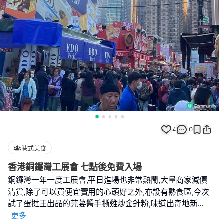
4
0
港式美食
香港銅鑼灣工展會 七點後免費入場
銅鑼灣一年一度工展會,平日進場也非常熱鬧,大量商家減價
清貨,除了可以買便宜實用的心頭好之外,亦設有熟食區,今次
試了蛋撻王出品的芫荽醬手撕雞炒金針粉,味道出奇地新
...
更多