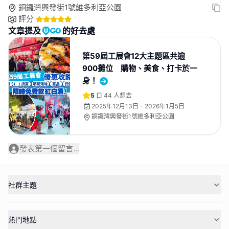
銅鑼灣興發街1號維多利亞公園
評分
文章提及
的好去處
第59屆工展會12大主題區共逾
900攤位 購物、美食、打卡於一
身！
5
44
人想去
2025年12月13日 - 2026年1月5日
銅鑼灣興發街1號維多利亞公園
發表第一個留言...
社群主題
熱門地點