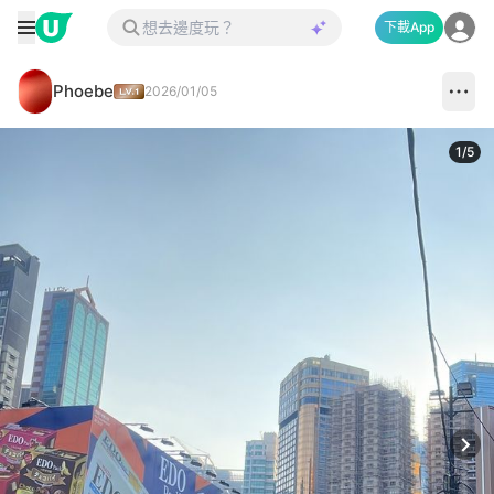
下載App
Phoebe
2026/01/05
1
/
5
Next