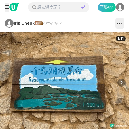
下載App
Iris Cheuk
2025/10/02
1
/
11
Next